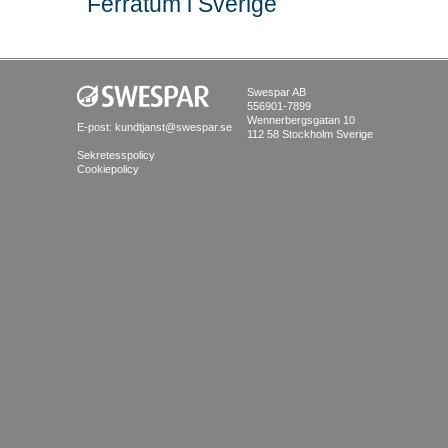
Ferratum i Sverige
Swespar AB
556901-7899
Wennerbergsgatan 10
E-post:
kundtjanst@swespar.se
112 58 Stockholm Sverige
Sekretesspolicy
Cookiepolicy