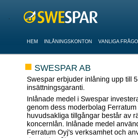
Skip to main content
HEM
INLÅNINGSKONTON
VANLIGA FRÅG
SWESPAR AB
Swespar erbjuder inlåning upp till 
insättningsgaranti.
Inlånade medel i Swespar invester
genom dess moderbolag Ferratum 
huvudsakliga tillgångar består av 
koncernlån. Inlånade medel används
Ferratum Oyj's verksamhet och anv